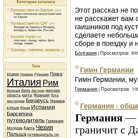
Категории каталога
Этот рассказ не по
Путешествия по Европе
[164]
Самостоятельные автопутешествия
не расскажет вам 
по Европе
Путешествия по СНГ
[19]
гаишников под куст
Поездки на Украину,в Молдову,
Беларусь, Казахстан, Россию.
сделаете небольши
Каталог стран
[66]
описание, города, карты, фото,
сборе в поездку и 
погода, климат
Границы, таможни, правила
[2]
Болгария
| Просмотров: 896
Теги
Гимн Германии
Прага
Краков
Украниа
Румыния
Гимн Германии, муз
Италия
Рим
Германия
| Просмотров: 19
Вена
минская
Венеция
Австрия
Франция
область
карты
Ялта
Беларусь
Украина
Амстердам
Германия - общ
Испания
в Крым
Крым
Барселона
Германия
— с
путеводитель
Германия
граничит с Д
Чехия
Карта
Молдова
Польша
путеводитель по