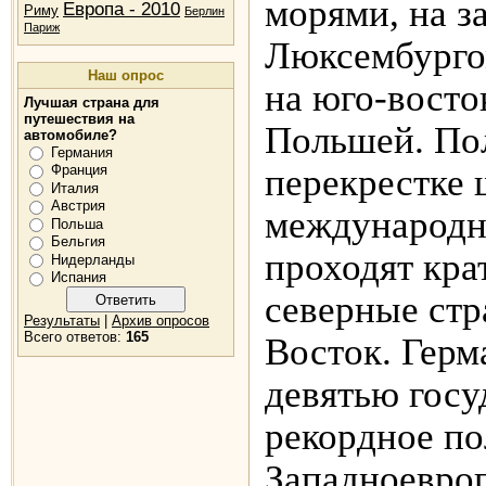
морями, на з
Европа - 2010
Риму
Берлин
Париж
Люксембурго
Наш опрос
на юго-восто
Лучшая страна для
путешествия на
Польшей. Пол
автомобиле?
Германия
перекрестке
Франция
Италия
Австрия
международны
Польша
Бельгия
проходят кр
Нидерланды
Испания
северные стр
Результаты
|
Архив опросов
Всего ответов:
165
Восток. Герм
девятью госу
рекордное по
Западноевроп