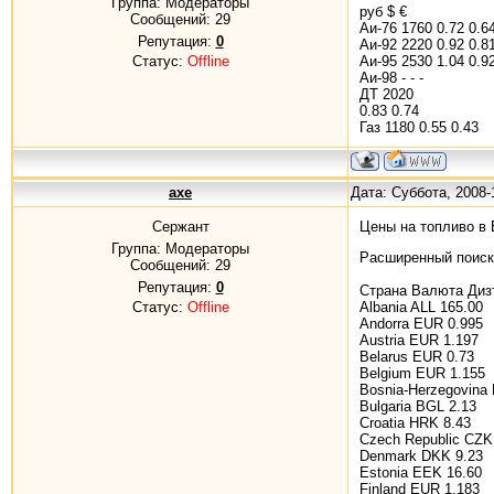
Группа: Модераторы
руб $ €
Сообщений:
29
Аи-76 1760 0.72 0.6
Репутация:
0
Аи-92 2220 0.92 0.8
Статус:
Offline
Аи-95 2530 1.04 0.9
Аи-98 - - -
ДТ 2020
0.83 0.74
Газ 1180 0.55 0.43
axe
Дата: Суббота, 2008-
Сержант
Цены на топливо в
Группа: Модераторы
Расширенный поиск
Сообщений:
29
Репутация:
0
Страна Валюта Диз
Статус:
Offline
Albania ALL 165.00
Andorra EUR 0.995
Austria EUR 1.197
Belarus EUR 0.73
Belgium EUR 1.155
Bosnia-Herzegovina
Bulgaria BGL 2.13
Croatia HRK 8.43
Czech Republic CZK
Denmark DKK 9.23
Estonia EEK 16.60
Finland EUR 1.183