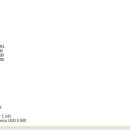
051
00
00
190
9
 1.141
erica USD 0.920