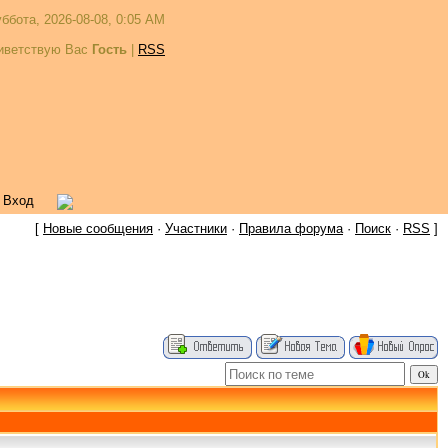
ббота, 2026-08-08, 0:05 AM
иветствую Вас
Гость
|
RSS
|
Вход
[
Новые сообщения
·
Участники
·
Правила форума
·
Поиск
·
RSS
]