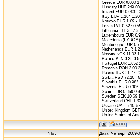
Greece EUR 0.830 1
Hungary HUF 249.00 
Ireland EUR 0.969 - 
Italy EUR 1.104 1.20
Kosovo EUR 1.09 - 1
Latvia LVL 0.527 0.5
Lithuania LTL 3.17 3
Luxembourg EUR 0.9
Macedonia (FYROM) 
Montenegro EUR 0.7
Netherlands EUR 1.2
Norway NOK 11.03 1
Poland PLN 3.29 3.5
Portugal EUR 1.052 
Romania RON 3.00 3
Russia RUB 21.77 22
Serbia RSD 72.10 - 
Slovakia EUR 0.983 
Slovenia EUR 0.906 
Spain EUR 0.850 0.9
Sweden SEK 10.69 1
Switzerland CHF 1.3
Ukraine UAH 5.10 6.
United Kingdom GBP
United States of Ame
Pilot
Дата: Четверг, 2009-