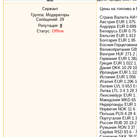
Сержант
Цены на топливо в
Группа: Модераторы
Страна Валюта АИ-
Сообщений:
29
Австрия EUR 1.075 
Репутация:
0
Андорра EUR 0.899 
Статус:
Offline
Беларусь EUR 0.75 
Бельгия EUR 1.413 
Болгария EUR 1.95 
Босния-Герцеговина
Великобритания GBP
Венгрия HUF 271.2 
Германия EUR 1.382
Греция EUR 1.022 1
Дания DKK 10.29 10
Ирландия EUR 1.111
Испания EUR 1.056 
Италия EUR 1.296 1
Латвия LVL 0.653 0.
Литва LTL 3.4 3.28 
Люксембург EUR 1.1
Македония MKD 65 -
Нидерланды EUR 1.5
Норвегия NOK 11.6 
Польша PLN 4.28 4.
Португалия EUR 1.3
Россия RUB 20.19 2
Румыния RON 3.37 3
Сербия RSD 83.6 - 7
Словакия SKK 38.03