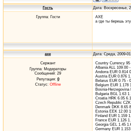
Гость
Дата: Воскресенье, 
Группа: Гости
AXE
а где ты берешь эт
axe
Дата: Среда, 2009-0
Сержант
Country Currency 95 
Albania ALL 109.00 -
Группа: Модераторы
Andorra EUR 0.814 0
Сообщений:
29
Austria EUR 0.876 1
Репутация:
0
Belarus EUR 0.75 - 
Статус:
Offline
Belgium EUR 1.178 1
Bosnia-Herzegovina 
Bulgaria BGL 1.63 1.
Croatia HRK 6.05 6.
Czech Republic CZK 
Denmark DKK 8.65 8
Estonia EEK 12.00 1
Finland EUR 1.159 1
France EUR 1.126 1.
Georgia GEL 1.45 1.
Germany EUR 1.153 