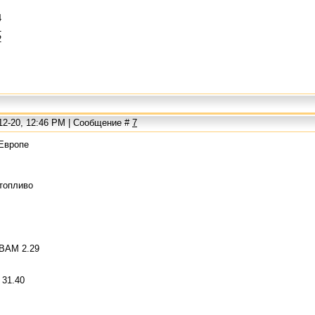
4
1
2
12-20, 12:46 PM | Сообщение #
7
 Европе
топливо
 BAM 2.29
 31.40