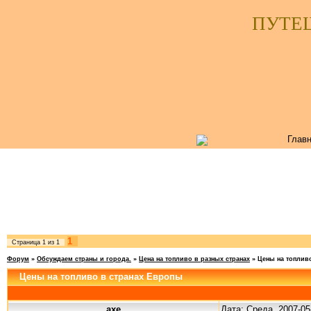
ПУТЕ
Главн
1
Страница
1
из
1
Форум
»
Обсуждаем страны и города.
»
Цена на топливо в разных странах
»
Цены на топлив
Цены на топливо в странах Европы
axe
Дата: Среда, 2007-05