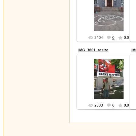
2006-12-15
2404
0
0.0
IMG_3601_resize
IM
2006-12-15
2303
0
0.0