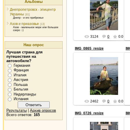
Альбомы
Днепропетровск - эпицентр
2006-12-15
Украины
[61]
Днепр - и его прибрежье
Азов и приазовье
[13]
Азов - маленькое море или большое
озеро :-)
3124
0
0.0
Наш опрос
IMG_0865_resize
IM
Лучшая страна для
путешествия на
автомобиле?
Германия
Франция
2006-12-15
Италия
Австрия
Польша
Бельгия
Нидерланды
Испания
2462
0
0.0
Результаты
|
Архив опросов
IMG_0726_resize
IM
Всего ответов:
165