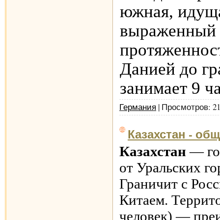
южная, идуща
выраженный 
протяженност
Данией до гр
занимает 9 ч
Германия
| Просмотров: 2
Казахстан - о
Казахстан
— го
от Уральских го
Граничит с Росс
Китаем. Террито
человек) — преи