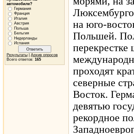
морями, на з
автомобиле?
Германия
Люксембурго
Франция
Италия
на юго-восто
Австрия
Польша
Польшей. Пол
Бельгия
Нидерланды
Испания
перекрестке
Результаты
|
Архив опросов
международны
Всего ответов:
165
проходят кр
северные стр
Восток. Герм
девятью госу
рекордное по
Западноевроп