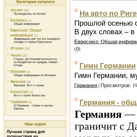
Категории каталога
Англия
На авто по Риге
[18]
Путеводитель по Англии
Беларусь
Прошлой осенью с 
[1]
Общая информация
В двух словах – в
Евросоюз: Общая
информация
[3]
Информация для тех кто планирует
Евросоюз: Общая инфор
поездку в страны Евросоюза.
(0)
Италия
[14]
Чехия
[25]
Страна, достопримечательности,
Гимн Германии
путеводители по городам, климат,
погода.
Испания
[1]
Гимн Германии, му
Общая информация по Испании
Франция
[0]
Германия
| Просмотров: 1
Франция. Все о стране.
Казахстан
[2]
Все о стране Казахстан.
Германия - об
Германия
[2]
О Германии - стране в центре
Европы.
Германия
— с
граничит с Д
Наш опрос
Лучшая страна для
путешествия на