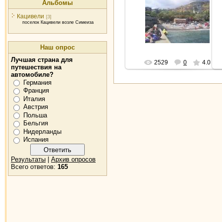
Альбомы
2009-09-28
Кацивели
[3]
Пляж в Кацивели с волнореза
поселок Кацивели возле Симеиза
travel
Наш опрос
Лучшая страна для
2529
0
4.0
путешествия на
автомобиле?
Германия
Франция
Италия
Австрия
Польша
Бельгия
Нидерланды
Испания
Результаты
|
Архив опросов
Всего ответов:
165