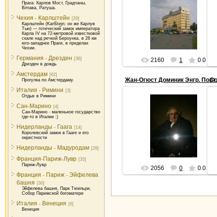
Прага: Карлов Мост, Градчаны,
2010-07-20
Влтава, Ратуша.
Wellness Hotel Step - в этом отеле
Чехия - Карлштейн
[29]
мы провели 3 ночи.
Карлштейн (Karlštejn; он же Карлув
Тын) — готический замок императора
travel
Карла IV на 72-метровой известковой
скале над речкой Бероунка, в 28 км
юго-западнее Праги, в пределах
Чехии.
Германия - Дрезден
[36]
2160
1
0.0
Дрезден в дождь
Амстердам
[62]
Со
Жан-Огюст До
Прогулка по Амстердаму.
Италия - Римини
[3]
Отдых в Римини
Сан-Марино
2011-09-23
[4]
Сан-Марино - маленькое государство
Живопись XIX века. Франция. Жан
где-то в Италии :)
Огюст Доминик Энгр
Нидерланды - Гаага
[14]
Портрет Бертена Старшего
Королевский замок в Гааге и его
Энгр изобразил "М-сье Берте...
окрестности
Нидерланды - Мадуродам
travel
[29]
Франция-Париж-Лувр
[35]
Париж-Лувр
2056
0
0.0
Франция - Париж - Эйфелева
башня
[30]
Эйфелева башня, Парк Тюильри,
Собор Парижской богоматери
Италия - Венеция
[6]
Венеция