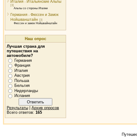
Италия - Итальянские Альпы
[3]
Альпы со стороны Италии
Германия - Фюссен и Замок
Нойшванштайн
[3]
Фюссен и замок Нойшвайнштайн
Наш опрос
Лучшая страна для
путешествия на
автомобиле?
Германия
Франция
Италия
Австрия
Польша
Бельгия
Нидерланды
Испания
Результаты
|
Архив опросов
Всего ответов:
165
Путешес