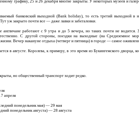
нному графику, 25 и 26 декабря многие закрыты. У некоторых музеев и галер
аемый банковский выходной (Bank holiday), то есть третий выходной в не
Тут уж закрыто почти все — даже лавки и забегаловки.
 англичане работают с 9 утра и до 5 вечера, но таких почти не водится. 
ественно. С другой стороны, поездки на выходные (на Средиземное море
жизни. Вечер накануне отдыха (четверг и пятница) в городе — самое оживленн
ется в августе. Королева, к примеру, в это время из Букингемского дворца, 
ткрыты, но общественный транспорт ходит редко.
еля
17 апреля
следний понедельник мая) — 29 мая
дний понедельник августа) — 28 августа