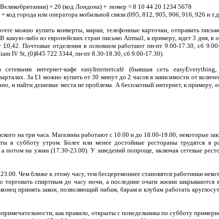
д Великобритании) + 20 (код Лондона) +
номер = 8 10 44 20 1234 5678
 + код города или оператора мобильной связи (095, 812, 905, 906, 916, 926 и т.д
й почте можно купить конверты, марки, телефонные карточки, отправить письм
. В какую-либо из европейских стран письмо Airmail, к примеру, идет 3 дня, в
£0,42. Почтовые отделения в основном работают пн-пт 9.00-17.30, сб 9.00
m IV St, (0)845 722 3344, пн-пт 8.30-18.30, сб 9.00-17.30).
 сетевыми интернет-кафе easyInternetcafé (бывшая сеть easyEverything, 
рталах. За £1 можно купить от 30 минут до 2 часов в зависимости от количес
но, и найти дешевые места не проблема. А бесплатный интернет, к примеру, 
ского на три часа. Магазины работают с 10.00 и до 18.00-19.00, некоторые 
рыты в субботу утром. Более или менее достойные рестораны трудятся в 
, а потом на ужин (17.30-23.00). У заведений попроще, включая сетевые рес
23.00. Чем ближе к этому часу, тем бесцеремоннее становятся работники нек
 торговать спиртным до часу ночи, а последние очаги жизни закрываются в 
конец принять закон, позволяющий пабам, барам и клубам работать круглосут
римечательности, как правило, открыты с понедельника по субботу примерно с