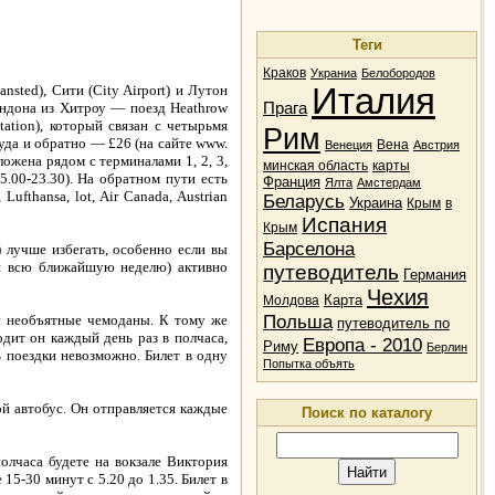
Теги
Краков
Украниа
Белобородов
Италия
sted), Сити (City Airport) и Лутон
Прага
ондона из Хитроу — поезд Heathrow
tation), который связан с четырьмя
Рим
туда и обратно — £26 (на сайте www.
Вена
Венеция
Австрия
ложена рядом с терминалами 1, 2, 3,
минская область
карты
5.00-23.30). На обратном пути есть
Франция
Ялта
Амстердам
fthansa, lot, Air Canada, Austrian
Беларусь
Украина
Крым
в
Испания
Крым
Барселона
) лучше избегать, особенно если вы
ли всю ближайшую неделю) активно
путеводитель
Германия
Чехия
Карта
Молдова
Польша
ас необъятные чемоданы. К тому же
путеводитель по
одит он каждый день раз в полчаса,
Европа - 2010
Риму
Берлин
ть поездки невозможно. Билет в одну
Попытка объять
ой автобус. Он отправляется каждые
Поиск по каталогу
олчаса будете на вокзале Виктория
15-30 минут с 5.20 до 1.35. Билет в