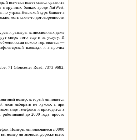
дкой все-таки имеет смысл сравнить
е в крупных банках вроде NatWest,
ты по утрам. Неплохой курс бывает в
ожно, есть какие-то договоренности
 Курсы и размеры комиссионных даже
рут сверх того еще и за услугу. И
ми обменниками можно торговаться —
рафальгарской площади и в прочих
ube; 71 Gloucester Road, 7373 9682,
изначный номер, который начинается
й ноль набирать не нужно, а при
таком виде телефоны и приводятся в
р, работавший до 2000 года; просто
лефон. Номера, начинающиеся с 0800
 вы номер ни звонили, дороже всего