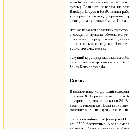
хотя бы некоторое количество фунт
курсы). Если нет ни карты, ни во
Barclays, Lloyds и HSBC. Банки раб
универмагах и в международных аэр
с соседним пунктом обмена. Или же
Что же касается обменных пунктов,
в соседних пунктах обмена могут 
обязательно перед тем как вручить
но это только если у вас больше
туристических местах.
Текущий курс продажи валюты в Мос
Обмен
валюты
круглосуточно
548 O
South Kensington tube
Связь
В полном виде лондонский телефонн
с 7 или 8. Первый ноль — это б
внутригородских не нужно и 20. В 
этом путеводителе. Если вдруг вам
замените 017 1 на (0)20 7, а 018 1 на
Звонок на мобильный (номер из 11 
или 0500, бесплатные. А вот номер
делать это будет из гостиницы: быв