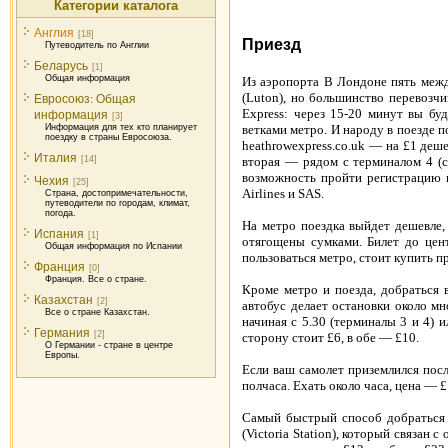
Категории каталога
Англия
[18]
Приезд
Путеводитель по Англии
Беларусь
[1]
Общая информация
Из аэропорта В Лондоне пять между
Евросоюз: Общая
(Luton), но большинство перевозч
информация
Express: через 15-20 минут вы буд
[3]
Информация для тех кто планирует
ветками метро. И народу в поезде п
поездку в страны Евросоюза.
heathrowexpress.co.uk — на £1 деше
Италия
[14]
вторая — рядом с терминалом 4 (сл
возможность пройти регистрацию пр
Чехия
[25]
Airlines и SAS.
Страна, достопримечательности,
путеводители по городам, климат,
погода.
На метро поездка выйдет дешевле, 
Испания
[1]
отягощены сумками. Билет до цен
Общая информация по Испании
пользоваться метро, стоит купить пр
Франция
[0]
Франция. Все о стране.
Кроме метро и поезда, добраться 
Казахстан
[2]
автобус делает остановки около мн
Все о стране Казахстан.
начиная с 5.30 (терминалы 3 и 4) и
Германия
[2]
сторону стоит £6, в обе — £10.
О Германии - стране в центре
Европы.
Если ваш самолет приземлился посл
полчаса. Ехать около часа, цена — £
Самый быстрый способ добраться в
(Victoria Station), который связан