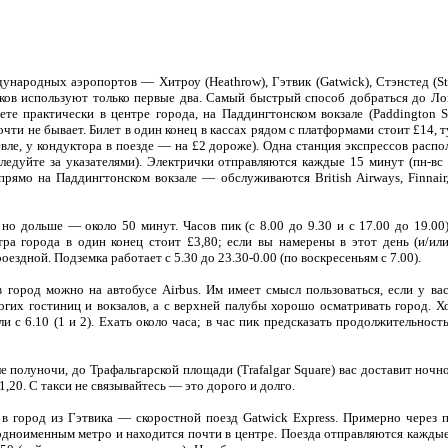
народных аэропортов — Хитроу (Heathrow), Гэтвик (Gatwick), Стэнстед (Stan
иков используют только первые два. Самый быстрый способ добраться до Л
ете практически в центре города, на Паддингтонском вокзале (Paddington S
очти не бывает. Билет в один конец в кассах рядом с платформами стоит £14, 
вле, у кондуктора в поезде — на £2 дороже). Одна станция экспрессов распо
едуйте за указателями). Электрички отправляются каждые 15 минут (пн-вс 
ямо на Паддингтонском вокзале — обслуживаются British Airways, Finnair, Lu
но дольше — около 50 минут. Часов пик (с 8.00 до 9.30 и с 17.00 до 19.00
тра города в один конец стоит £3,80; если вы намерены в этот день (и/и
оездной. Подземка работает с 5.30 до 23.30-0.00 (по воскресеньям с 7.00).
в город можно на автобусе Airbus. Им имеет смысл пользоваться, если у в
огих гостиниц и вокзалов, а с верхней палубы хорошо осматривать город. Х
ли с 6.10 (1 и 2). Ехать около часа; в час пик предсказать продолжительнос
е полуночи, до Трафальгарской площади (Trafalgar Square) вас доставит ночн
1,20. С такси не связывайтесь — это дорого и долго.
 город из Гэтвика — скоростной поезд Gatwick Express. Примерно через п
 с одноименным метро и находится почти в центре. Поезда отправляются каждые 