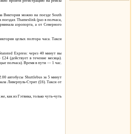
можно пройти регистрацию на рейсы
ла Виктория можно на поезде South
а поездах Thameslink (раз в полчаса,
рминала аэропорта, а от Северного
Виктория целых полтора часа. Такси
ansted Express: через 40 минут вы
— £24 (действует в течение месяца).
дые полчаса). Время в пути — 1 час.
.00 автобусы Shuttlebus за 5 минут
зала Ливерпуль-Стрит (£6). Такси от
е, как из Гэтвика, только чуть-чуть