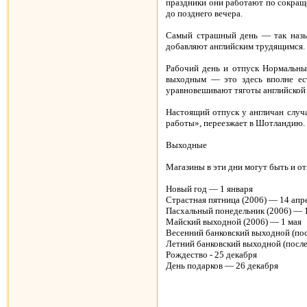
праздники они работают по сокраще
до позднего вечера.
Самый страшный день — так назыв
добавляют английским трудящимся. 
Рабочий день и отпуск Нормальные
выходным — это здесь вполне ест
уравновешивают тяготы английской 
Настоящий отпуск у англичан случа
работы», переезжает в Шотландию.
Выходные
Магазины в эти дни могут быть и о
Новый год — 1 января
Страстная пятница (2006) — 14 апр
Пасхальный понедельник (2006) — 
Майский выходной (2006) — 1 мая
Весенний банковский выходной (по
Летний банковский выходной (после
Рождество - 25 декабря
День подарков — 26 декабря