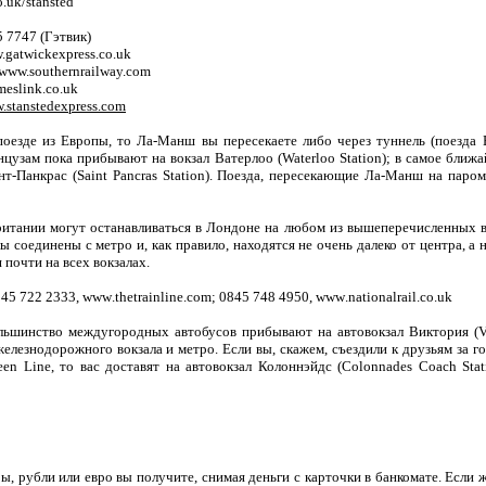
.uk/stansted
5 7747 (
Гэтвик
)
.gatwickexpress.co.uk
 www.southernrailway.com
eslink.co.uk
.stanstedexpress.com
поезде из Европы, то Ла-Манш вы пересекаете либо через туннель (поезда
нцузам пока прибывают на вокзал Ватерлоо (
Waterloo
Station
); в самое ближ
нт-Панкрас (
Saint
Pancras
Station
). Поезда, пересекающие Ла-Манш на паром
ритании могут останавливаться в Лондоне на любом из вышеперечисленных во
 соединены с метро и, как правило, находятся не очень далеко от центра, а 
почти на всех вокзалах.
845 722 2333,
www
.
thetrainline
.
com
; 0845 748 4950,
www
.
nationalrail
.
co
.
uk
ьшинство междугородных автобусов прибывают на автовокзал Виктория (
V
лезнодорожного вокзала и метро. Если вы, скажем, съездили к друзьям за г
een
Line
, то вас доставят на автовокзал Колоннэйдс (
Colonnades
Coach
Sta
ы, рубли или евро вы получите, снимая деньги с карточки в банкомате. Если 