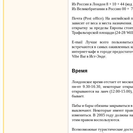
Из России в Лондон 8 + 10 + 44 (ко
Из Великобритании в Россию 00 +
7
Почта (Post office). На английско
зависит от веса и места назначения
открытку за пределы Европы стоит 
Трафальгарской площади (24-28 Willia
E-mail Лучше всего пользоваться
встречаются в самых оживленных ква
интернет-кафе в городе предостаточ
Vibe Bar в Ист-Энде.
Время
Лондонское время отстает от москов
пн-пт 9.30-16.30, некоторые отк
открываются на ланч (12.00-15.00)
бывает.
Пабы и бары обязаны закрываться в 
выключают. Некоторые имеют право
измениться. В 2005 году должны на
этим правом воспользуются.
Всевозможные туристические достоп