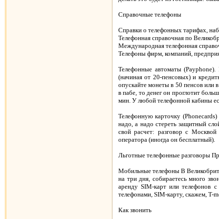
Справочные телефоны
Справки о телефонных тарифах, набо
Телефонная справочная по Великобр
Международная телефонная справоч
Телефоны фирм, компаний, предприят
Телефонные автоматы (Payphone).
(начиная от 20-пенсовых) и кредит
опускайте монеты в 50 пенсов или в
в пабе, то денег он проглотит боль
мин. У любой телефонной кабины ес
Телефонную карточку (Phonecards) 
надо, а надо стереть защитный сл
свой расчет: разговор с Москвой
оператора (иногда он бесплатный).
Льготные телефонные разговоры Пр
Мобильные телефоны В Великобрита
на три дня, собираетесь много зв
аренду SIM-карт или телефонов 
телефонами, SIM-карту, скажем, T-m
Как звонить