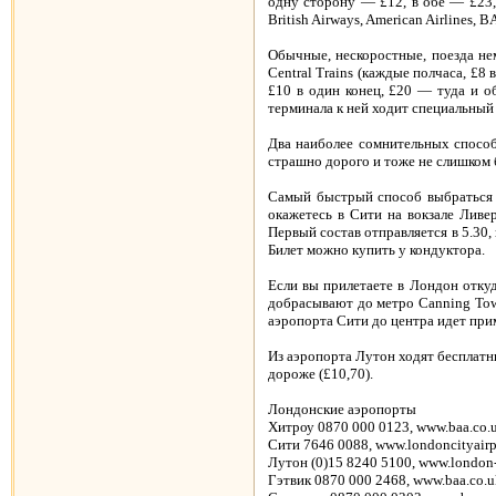
одну сторону — £12, в обе — £23,
British Airways, American Airlines, B
Обычные, нескоростные, поезда не
Central Trains (каждые полчаса, £8 
£10 в один конец, £20 — туда и о
терминала к ней ходит специальный
Два наиболее сомнительных способа
страшно дорого и тоже не слишком 
Самый быстрый способ выбраться и
окажетесь в Сити на вокзале Ливерп
Первый состав отправляется в 5.30,
Билет можно купить у кондуктора.
Если вы прилетаете в Лондон откуд
добрасывают до метро Canning Town 
аэропорта Сити до центра идет прим
Из аэропорта Лутон ходят бесплатны
дороже (£10,70).
Лондонские аэропорты
Хитроу 0870 000 0123, www.baa.co.
Сити 7646 0088, www.londoncityairp
Лутон (0)15 8240 5100, www.london-
Гэтвик 0870 000 2468, www.baa.co.u