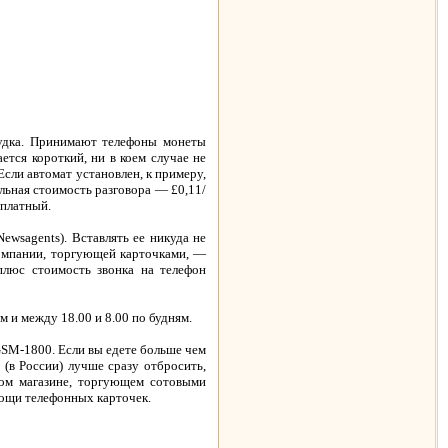
будка. Принимают телефоны монеты
ется короткий, ни в коем случае не
Если автомат установлен, к примеру,
альная стоимость разговора — £0,11/
сплатный.
ewsagents). Вставлять ее никуда не
компании, торгующей карточками, —
плюс стоимость звонка на телефон
и между 18.00 и 8.00 по будням.
SM-1800. Если вы едете больше чем
(в России) лучше сразу отбросить,
ом магазине, торгующем сотовыми
омощи телефонных карточек.