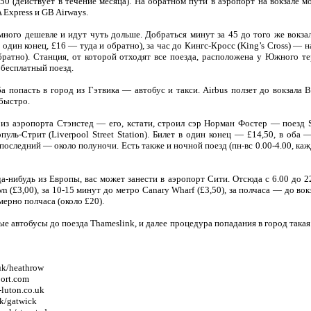
50 (действует в течение месяца). На обратном пути в аэропорт на вокзале 
A Express и GB Airways.
много дешевле и идут чуть дольше. Добраться минут за 45 до того же вокза
в один конец, £16 — туда и обратно), за час до Кингс-Кросс (King’s Cross) — н
братно). Станция, от которой отходят все поезда, расположена у Южного те
 бесплатный поезд.
 попасть в город из Гэтвика — автобус и такси. Airbus ползет до вокзала 
быстро.
з аэропорта Стэнстед — его, кстати, строил сэр Норман Фостер — поезд St
уль-Стрит (Liverpool Street Station). Билет в один конец — £14,50, в оба 
 последний — около полуночи. Есть также и ночной поезд (пн-вс 0.00-4.00, каж
а-нибудь из Европы, вас может занести в аэропорт Сити. Отсюда с 6.00 до 22
(£3,00), за 10-15 минут до метро Canary Wharf (£3,50), за полчаса — до вок
ерно полчаса (около £20).
е автобусы до поезда Thameslink, и далее процедура попадания в город такая ж
uk/heathrow
ort.com
luton.co.uk
k/gatwick