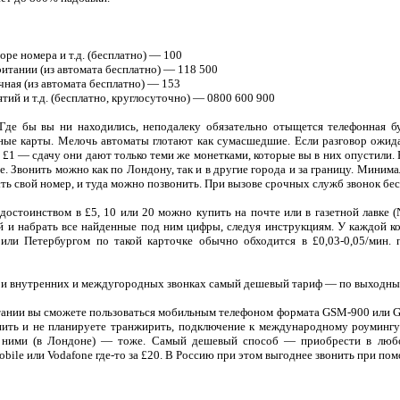
ре номера и т.д. (бесплатно) — 100
итании (из автомата бесплатно) — 118 500
ная (из автомата бесплатно) — 153
ий и т.д. (бесплатно, круглосуточно) — 0800 600 900
 Где бы вы ни находились, неподалеку обязательно отыщется телефонная 
ные карты. Мелочь автоматы глотают как сумасшедшие. Если разговор ожида
 £1 — сдачу они дают только теми же монетками, которые вы в них опустили. 
ше. Звонить можно как по Лондону, так и в другие города и за границу. Миним
ть свой номер, и туда можно позвонить. При вызове срочных служб звонок бе
достоинством в £5, 10 или 20 можно купить на почте или в газетной лавке (N
ой и набрать все найденные под ним цифры, следуя инструкциям. У каждой 
 или Петербургом по такой карточке обычно обходится в £0,03-0,05/мин. 
и внутренних и междугородных звонках самый дешевый тариф — по выходным 
нии вы сможете пользоваться мобильным телефоном формата GSM-900 или G
онить и не планируете транжирить, подключение к международному роумингу 
с ними (в Лондоне) — тоже. Самый дешевый способ — приобрести в люб
obile или Vodafone где-то за £20. В Россию при этом выгоднее звонить при п