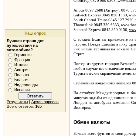
Стэнстед 0870 000 0303, www.baa.co
Airbus 8897 2688 (
Хитроу
), 0870 57
Gatwick Express 0845 850 1530, www
South Central Trains 0845 127 2920,
Thameslink 0845 330 6333, www.tham
Stansted Express 0845 850 0150,
www
Наш опрос
С вокзала Если вы приезжаете на 
Лучшая страна для
пароме. Поезда
Eurostar
в пику фра
путешествия на
них новый терминал на вокзале Се
автомобиле?
Стрит.
Германия
Франция
Поезда из других городов Великоб
Италия
любом случае все столичные вокзалы
Австрия
Туристические справочные имеются 
Польша
Бельгия
Справочная лондонских вокзалов 0
Нидерланды
Испания
На автобусе Международные и бол
минутах ходьбы от одноименного же
Результаты
|
Архив опросов
Лондон на автобусах компании
Gr
Всего ответов:
165
Виктория.
Обмен валюты
Больше всего фунтов за свои доллар