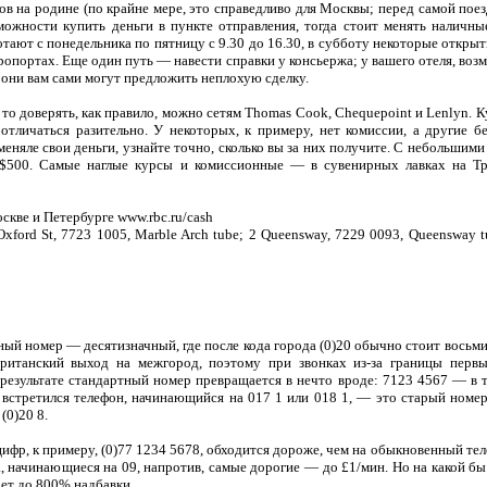
ов на родине (по крайне мере, это справедливо для Москвы; перед самой поез
зможности купить деньги в пункте отправления, тогда стоит менять наличны
отают с понедельника по пятницу с 9.30 до 16.30, в субботу некоторые откры
опортах. Еще один путь — навести справки у консьержа; у вашего отеля, возм
 они вам сами могут предложить неплохую сделку.
 то доверять, как правило, можно сетям Thomas Cook, Chequepoint и Lenlyn.
отличаться разительно. У некоторых, к примеру, нет комиссии, а другие бе
 меняле свои деньги, узнайте точно, сколько вы за них получите. С небольши
 $500. Самые наглые курсы и комиссионные — в сувенирных лавках на Т
кве и Петербурге www.rbc.ru/cash
xford St, 7723 1005, Marble Arch tube; 2 Queensway, 7229 0093, Queensway t
ый номер — десятизначный, где после кода города (0)20 обычно стоит восьм
ританский выход на межгород, поэтому при звонках из-за границы первы
результате стандартный номер превращается в нечто вроде: 7123 4567 — в 
 встретился телефон, начинающийся на 017 1 или 018 1, — это старый номе
 (0)20 8.
цифр, к примеру, (0)77 1234 5678, обходится дороже, чем на обыкновенный те
а, начинающиеся на 09, напротив, самые дорогие — до £1/мин. Но на какой бы
ает до 800% надбавки.