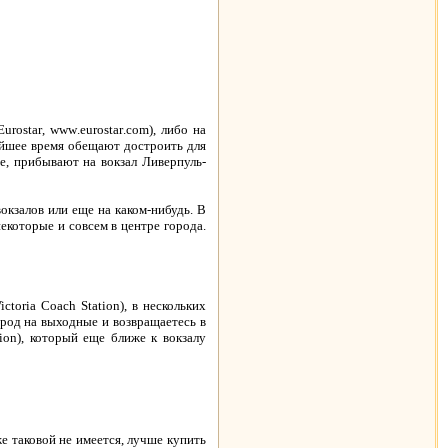
Eurostar
,
www
.
eurostar
.
com
), либо на
айшее время обещают достроить для
е, прибывают на вокзал Ливерпуль-
кзалов или еще на каком-нибудь. В
некоторые и совсем в центре города.
ictoria
Coach
Station
), в нескольких
ород на выходные и возвращаетесь в
tion
), который еще ближе к вокзалу
же таковой не имеется, лучше купить