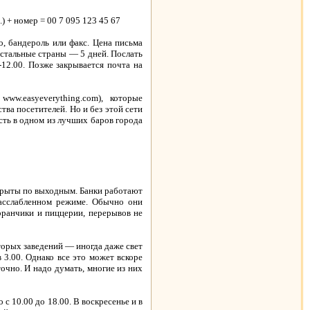
.) + номер = 00 7 095 123 45 67
о, бандероль или факс. Цена письма
 остальные страны — 5 дней. Послать
-12.00. Позже закрывается почта на
www.easyeverything.com), которые
тва посетителей. Но и без этой сети
есть в одном из лучших баров города
закрыты по выходным. Банки работают
расслабленном режиме. Обычно они
торанчики и пиццерии, перерывов не
оторых заведений — иногда даже свет
3.00. Однако все это может вскоре
очно. И надо думать, многие из них
 10.00 до 18.00. В воскресенье и в