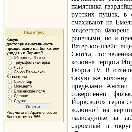
памятника гвардейц
русских пушек, в
смахивают на Емель
медсестра Флоренс 
Наш опрос
ранеными, но и пре
Какую
достопримечательность
Ватерлоо-плейс еще
прежде всего вы бы хотели
Скотта, поставленна
увидеть в Париже?
Эйфелева башня
колонна герцога Йор
Триумфальная арка
Лувр
Георга IV. В отлич
Собор Парижской
такую же колонну н
богоматери
Сакре-Кер
пределами Англии 
Монмартр
Елисейские поля
совершенно фольк
Дефанс
Йоркского», героя с
Другое
колонной на верш
Результаты
|
Архив опросов
палисаднике за з
Всего ответов:
565
скромный в округ