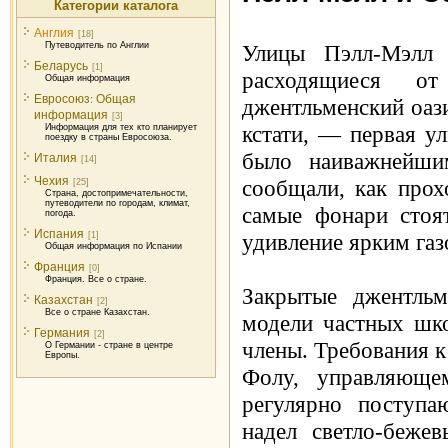
Категории каталога
Англия
[18]
Путеводитель по Англии
Улицы Пэлл-Мэлл (
Беларусь
[1]
расходящиеся о
Общая информация
Евросоюз: Общая
джентльменский оаз
информация
[3]
кстати, — первая у
Информация для тех кто планирует
поездку в страны Евросоюза.
было наиважнейши
Италия
[14]
Чехия
сообщали, как прох
[25]
Страна, достопримечательности,
путеводители по городам, климат,
самые фонари стоя
погода.
Испания
удивление ярким газ
[1]
Общая информация по Испании
Франция
[0]
Франция. Все о стране.
Закрытые джентль
Казахстан
[2]
Все о стране Казахстан.
модели частных шко
Германия
[2]
члены. Требования 
О Германии - стране в центре
Европы.
Фолу, управляюще
регулярно поступа
надел светло-беже