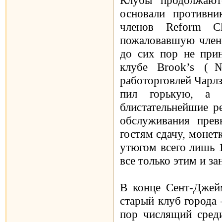
Клубы продолжают
основали противни
членов Reform C
пожаловавшую член
до сих пор не прин
клубе Brook’s (№
работорговлей Чарл
пил горькую, а
блистательнейшие р
обслуживания пре
гостям сдачу, монетк
утюгом всего лишь 1
все только этим и з
В конце Сент-Джейм
старый клуб города
пор числящий среди