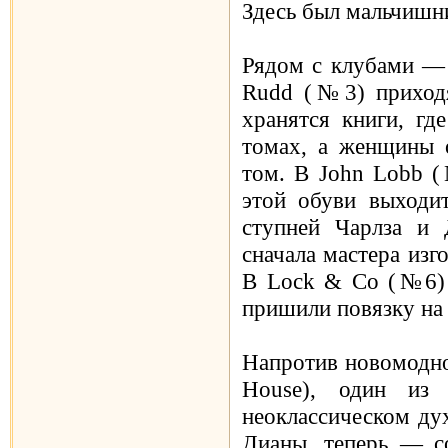
Здесь был мальчишни
Рядом с клубами — м
Rudd (№3) приходя
хранятся книги, гд
томах, а женщины о
том. В John Lobb (
этой обуви выходит
ступней Чарлза и 
сначала мастера изг
В Lock & Co (№6) с
пришили повязку на 
Напротив новомодно
House), один из
неоклассическом ду
Дианы, теперь — со