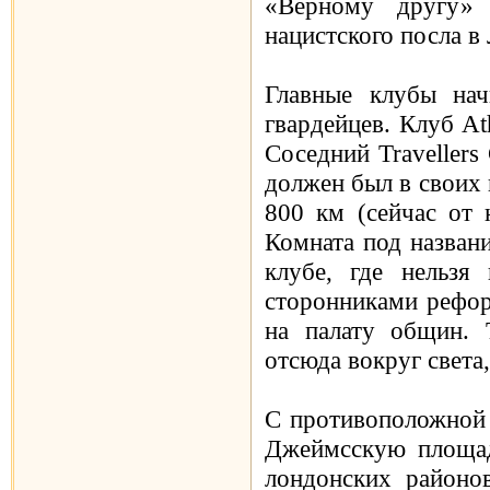
«Верному другу» 
нацистского посла в
Главные клубы на
гвардейцев. Клуб At
Соседний Travellers
должен был в своих 
800 км
(сейчас от 
Комната под назван
клубе, где нельз
сторонниками рефор
на палату общин. 
отсюда вокруг света
С противоположной 
Джеймсскую площад
лондонских районо