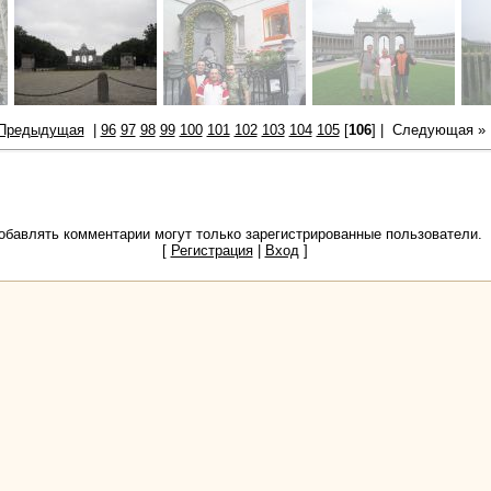
 Предыдущая
|
96
97
98
99
100
101
102
103
104
105
[
106
] |
Следующая »
обавлять комментарии могут только зарегистрированные пользователи.
[
Регистрация
|
Вход
]