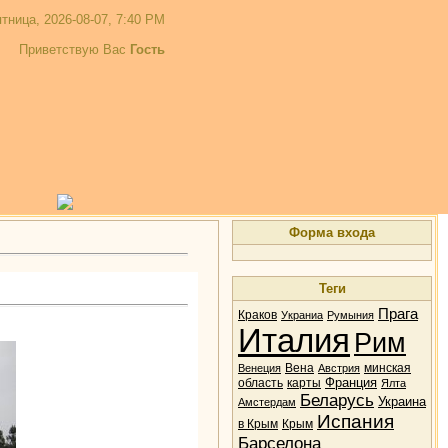
тница, 2026-08-07, 7:40 PM
Приветствую Вас
Гость
Форма входа
Теги
Прага
Краков
Украниа
Румыния
Италия
Рим
Вена
минская
Венеция
Австрия
Франция
область
карты
Ялта
Беларусь
Украина
Амстердам
Испания
в Крым
Крым
Барселона