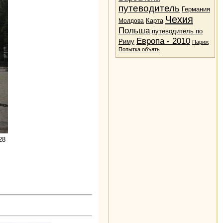
путеводитель
Германия
Чехия
Карта
Молдова
Польша
путеводитель по
Европа - 2010
Риму
Париж
Попытка объять
28