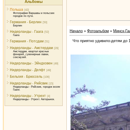
Альбомы
Польша
[42]
Фотографии Варшавы и польских
городов по пути.
Германия - Берлин
[50]
Берлин
Начало
»
Фотоальбом
»
Минск-Гаа
Нидерланды - Гаага
[52]
Гаага
Германия - Потсдам
Что приятно удивило-детям до 
[51]
Нидерланды - Амстердам
[29]
Амстердам, квартал красных
фонарей, сувенирные лавки,
сексмузей.
Нидерланды - Эйндховен
[49]
Нидерланды - Делфт
[49]
Бельгия - Брюссель
[106]
Нидерланды - Рийсвик
[15]
Нидерланды - Рийсвик, городок возле
Гааги.
Нидерланды - Утрехт
[4]
Нидерланды - Утрехт. Авторынок.