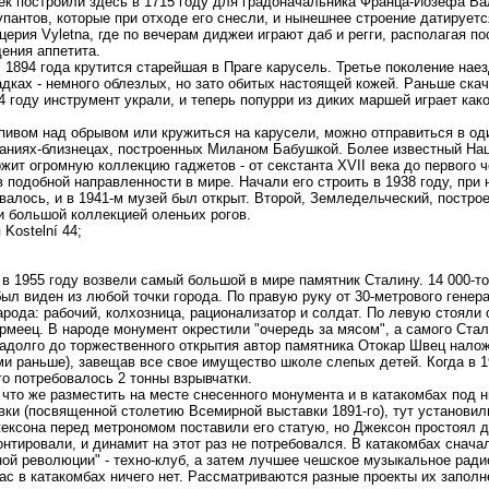
ек построили здесь в 1715 году для градоначальника Франца-Йозефа Ва
антов, которые при отходе его снесли, и нынешнее строение датируется
церия Vyletna, где по вечерам диджеи играют даб и регги, располагая п
ения аппетита.
 1894 года крутится старейшая в Праге карусель. Третье поколение на
адках - немного облезлых, но зато обитых настоящей кожей. Раньше ска
94 году инструмент украли, и теперь попурри из диких маршей играет как
пивом над обрывом или кружиться на карусели, можно отправиться в од
даниях-близнецах, построенных Миланом Бабушкой. Более известный На
ржит огромную коллекцию гаджетов - от секстанта XVII века до первого ч
 подобной направленности в мире. Начали его строить в 1938 году, при 
валось, и в 1941-м музей был открыт. Второй, Земледельческий, постро
и большой коллекцией оленьих рогов.
Kostelní 44;
 в 1955 году возвели самый большой в мире памятник Сталину. 14 000-т
ыл виден из любой точки города. По правую руку от 30-метрового гене
рода: рабочий, колхозница, рационализатор и солдат. По левую стояли 
рмеец. В народе монумент окрестили "очередь за мясом", а самого Стал
адолго до торжественного открытия автор памятника Отокар Швец наложи
ми раньше), завещав все свое имущество школе слепых детей. Когда в
го потребовалось 2 тонны взрывчатки.
 что же разместить на месте снесенного монумента и в катакомбах под н
ки (посвященной столетию Всемирной выставки 1891-го), тут установили
жексона перед метрономом поставили его статую, но Джексон простоял 
онтировали, и динамит на этот раз не потребовался. В катакомбах снач
ой революции" - техно-клуб, а затем лучшее чешское музыкальное радио
час в катакомбах ничего нет. Рассматриваются разные проекты их заполне