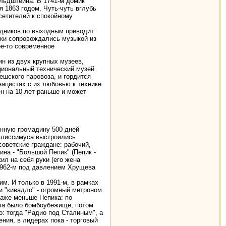
льдштейна. В 1741-м домик
 1863 годом. Чуть-чуть вглубь
осетителей к спокойному
ездников по выходным приводит
чки сопровождались музыкой из
ое-то современное
ин из двух крупных музеев,
циональный технический музей
ешского паровоза, и гордится
нацистах с их любовью к технике
ен на 10 лет раньше и может
онную громадину 500 дней
ралиссимуса выстроились
советские граждане: рабочий,
ина - "Большой Пепик" (Пепик -
л на себя руки (его жена
 1962-м под давлением Хрущева
им. И только в 1991-м, в рамках
 "кивадло" - огромный метроном.
даже меньше Пепика: по
ала было бомбоубежище, потом
: тогда "Радио под Сталиным", а
ния, в лидерах пока - торговый