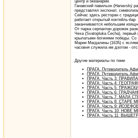
центр и океанарий.
Ганавский павильон (Hanavský pa
представлял экспонат, символизи
Сейчас здесь ресторан с традиц
работает открытый коктейль-бар.
заканчиваются небольшим изящн
От парка серпантин дорожек разм
Чеха (Svatopluka Čecha), первый
крылатыми богинями победы. Со с
Марии Магдалины (1635) с яслям
часовня служила им дзотом - отс
Другие материалы по теме
ПРАГА. Путеводитель Афи
ПРАГА. Путеводитель Аф
ПРАГА. Часть 3: ПРАВИ
ПРАГА. Часть 4: ГЕОГРА
ПРАГА. Часть 5: ПРАЖСК
ПРАГА. Часть 6: ГРАДЧА
ПРАГА. Часть 7: МАЛА С
ПРАГА. Часть 8: СТАРЕ 
ПРАГА. Часть 9: ЙОЗЕФО
ПРАГА. Часть 10: НОВЕ 
ПРАГА. Часть 11: ВЫШЕГ