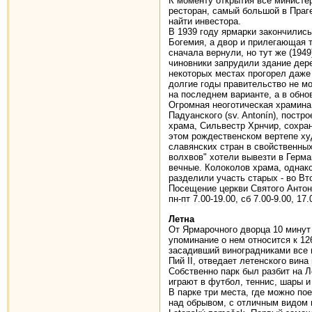
К моменту открытия все министер
ресторан, самый большой в Праге
найти инвестора.
В 1939 году ярмарки закончилис
Богемия, а двор и прилегающая т
сначала вернули, но тут же (194
чиновники запрудили здание дере
некоторых местах прогорел даже
долгие годы правительство не мо
на последнем варианте, а в обн
Огромная неоготическая храмина
Падуанского (sv. Antonín), пост
храма, Сильвестр Хрнчир, сохра
этом рождественском вертепе ху
славянских стран в свойственны
волхвов" хотели вывезти в Герма
вечные. Колоколов храма, однако
разделили участь старых - во В
Посещение церкви Святого Антон
пн-пт 7.00-19.00, сб 7.00-9.00, 17.
Летна
От Ярмарочного дворца 10 минут 
упоминание о нем относится к 12
засадивший виноградниками все 
Пий II, отведает летенского вина 
Собственно парк был разбит на Л
играют в футбол, теннис, шары и
В парке три места, где можно по
над обрывом, с отличным видом н