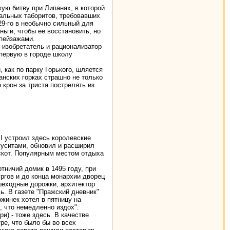
ю битву при Липанах, в которой
кальных таборитов, требовавших
29-го в необычно сильный для
ьги, чтобы ее восстановить, но
 пейзажами.
 изобретатель и рационализатор
 первую в городе школу
 как по парку Горького, шляется
анских горках страшно не только
 крон за триста пострелять из
II устроил здесь королевские
 гуситами, обновил и расширил
 скот. Популярным местом отдыха
отничий домик в 1495 году, при
ргов и до конца монархии дворец
шеходные дорожки, архитектор
ь. В газете "Пражский дневник"
жинек хотел в пятницу на
, что немедленно издох".
и) - тоже здесь. В качестве
ре, что было бы во всех