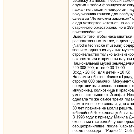
Letenský zameček. Первый замоч
служил штабом французских оккуп
парка - неплохая и недорогая пиц
покуриванию ганджи для возбужд
Слева за "Летенским замочком" с
сюда четвертое кататься на лош
старинного оркестриона, но в 19
приспособление.
Вместо того чтобы накачиваться 
расположенных тут же, в двух з
(Národní technické muzeum) соде
званием одного из лучших музеев
строительство только активизиро
похвастаться старинным плугом 
Национальный музей земледелия 
220 308 200; вт-вс 9.00-17.00.
Вход - 20 Kč, для детей - 10 Kč
На самом обрыве, ближе к Граду,
строили 600 рабочих. Монумент б
представители чехословацкого на
мичуринец, колхозница и красноа
уменьшительное от Йозефа). Нез
сделала то же самое тремя года
памятник все же снесли, для это
30 лет пражане не могли решить,
юбилейной Чехословацкой выстав
В 1998 году к приезду Майкла Д
окончании гастролей чучело дем
овощехранилище, после "бархатн
после переезда - "Радио 1". Сей