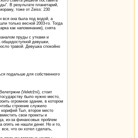
ского совета решили поставить
зды". В результате планетарий,
мораму, тоже от Zeiss: 230
 вся она была под водой, а
шли только весной 2003-го. Тогда
рка как напоминание), снята
каналом пруды с утками и
а общедоступной девушки,
росло травой. Девушка спокойно
ься подальше для собственного
елетржни (Veletržní), стоит
 государству было нужно место,
роить огромное здание, в котором
 чтобы строение служило
 корифей Тыл, второе место
овместить свои проекты и
вда, из-за финансовых проблем
 опять не нашли денег. Но и то,
все, что он хотел сделать,