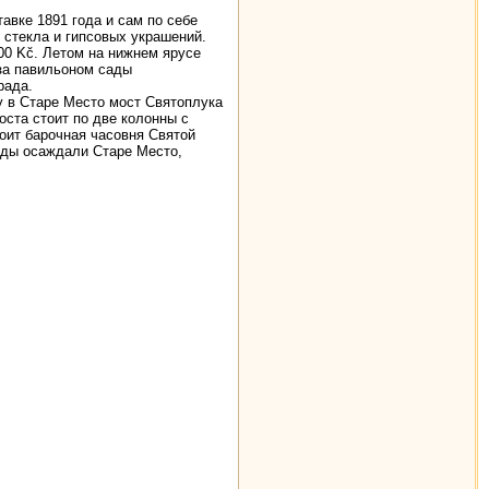
авке 1891 года и сам по себе
 стекла и гипсовых украшений.
00 Kč. Летом на нижнем ярусе
 за павильоном сады
рада.
у в Старе Место мост Святоплука
оста стоит по две колонны с
тоит барочная часовня Святой
веды осаждали Старе Место,