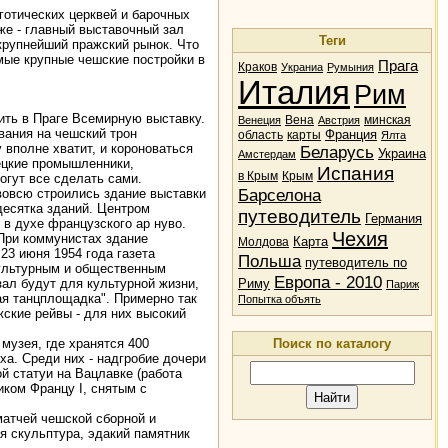
 готических церквей и барочных
же - главный выставочный зал
Теги
крупнейший пражский рынок. Что
мые крупные чешские постройки в
Прага
Краков
Украниа
Румыния
Италия
Рим
ить в Праге Всемирную выставку.
Вена
минская
Венеция
Австрия
вания на чешский трон
Франция
область
карты
Ялта
 вполне хватит, и короноваться
Беларусь
Украина
Амстердам
мецкие промышленники,
Испания
в Крым
Крым
огут все сделать сами.
Барселона
 вовсю строились здание выставки
десятка зданий. Центром
путеводитель
Германия
в духе французского ар нуво.
Чехия
При коммунистах здание
Карта
Молдова
23 июня 1954 года газета
Польша
путеводитель по
культурным и общественным
Европа - 2010
ал будут для культурной жизни,
Риму
Париж
ая танцплощадка". Примерно так
Попытка объять
жские рейвы - для них высокий
музея, где хранятся 400
Поиск по каталогу
ха. Среди них - надгробие дочери
й статуи на Вацлавке (работа
иком Францу I, снятым с
матчей чешской сборной и
я скульптура, эдакий памятник