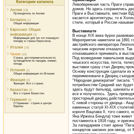
Категории каталога
Левобережная часть Праги справа
домов. Но здесь сохранились дв
Англия
[18]
Праги и Выставиште, местная ВД
Путеводитель по Англии
касается архитектуры, то в Хол
Беларусь
[1]
стиле, который в России называе
Общая информация
Евросоюз: Общая
Выставиште
информация
В конце XIX века бурно развива
[3]
Информация для тех кто планирует
Мероприятие наметили на 1891 го
поездку в страны Евросоюза.
австрийского императора Леополь
Италия
[14]
чешским королем отказался. Так 
отказавшиеся принимать в выстав
Чехия
[25]
Под возведение павильонов выдел
Страна, достопримечательности,
путеводители по городам, климат,
чешского искусства, почта, теле
погода.
выставки сразу стал Дворец про
Испания
[1]
Основу конструкции сделали из 
Общая информация по Испании
переименовали в Дворец съездов,
Франция
"Народная демократия" писала: 
[0]
Франция. Все о стране.
потребностям Средний зал будет
здесь будут бильярд, шахматы и
Казахстан
[2]
все и получилось. Здесь проводя
Все о стране Казахстан.
просторный дворец действительн
Германия
[2]
С левой стороны от дворца - Ака
О Германии - стране в центре
Европы.
каменных статуй XI-XIX столетий
короля Вацлава II, того самого,
Яна Иржиха Бендла) тоже живет т
постамента в 1918 году, и ориги
За лапидарием стоит арена "Пега
концертов заезжих рок-звезд, от