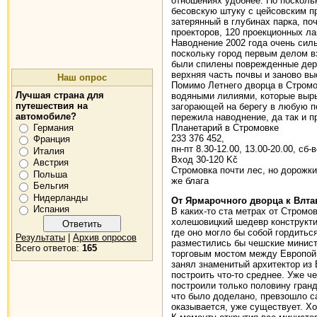
отношениях удобнее. Но посколь
бесовскую штуку с цейсовским пр
затерянный в глубинах парка, поч
проекторов, 120 проекционных ла
Наводнение 2002 года очень силь
поскольку город первым делом вз
были спилены поврежденные дере
верхняя часть почвы и заново в
Наш опрос
Помимо Летнего дворца в Стромо
Лучшая страна для
водяными лилиями, которые выры
путешествия на
загорающей на берегу в любую по
автомобиле?
пережила наводнение, да так и п
Германия
Планетарий в Стромовке
233 376 452,
Франция
пн-пт 8.30-12.00, 13.00-20.00, сб-в
Италия
Вход 30-120 Kč
Австрия
Стромовка почти лес, но дорожк
Польша
же блага
Бельгия
Нидерланды
От Ярмарочного дворца к Влта
Испания
В каких-то ста метрах от Стромов
холешовицкий шедевр конструкти
где оно могло бы собой гордитьс
Результаты
|
Архив опросов
разместились бы чешские минист
Всего ответов:
165
торговым мостом между Европой 
занял знаменитый архитектор из 
построить что-то среднее. Уже ч
построили только половину гранд
что было доделано, превзошло са
оказывается, уже существует. Хот