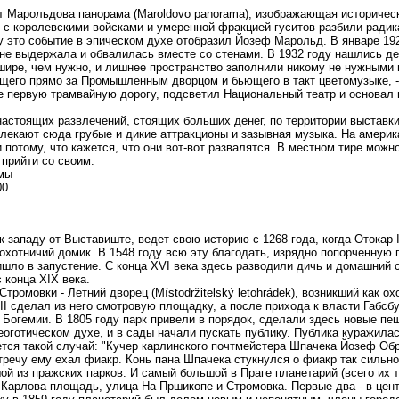
Марольдова панорама (Maroldovo panorama), изображающая историческу
е с королевскими войсками и умеренной фракцией гуситов разбили ради
ду это событие в эпическом духе отобразил Йозеф Марольд. В январе 19
е выдержала и обвалилась вместе со стенами. В 1932 году нашлись ден
 шире, чем нужно, и лишнее пространство заполнили никому не нужными
щего прямо за Промышленным дворцом и бьющего в такт цветомузыке, -
ге первую трамвайную дорогу, подсветил Национальный театр и основал
 настоящих развлечений, стоящих больших денег, по территории выставки,
лекают сюда грубые и дикие аттракционы и зазывная музыка. На америк
и потому, что кажется, что они вот-вот развалятся. В местном тире можно
 прийти со своим.
мы
00.
 к западу от Выставиште, ведет свою историю с 1268 года, когда Отокар 
 охотничий домик. В 1548 году всю эту благодать, изрядно попорченную
ишло в запустение. С конца XVI века здесь разводили дичь и домашний
 конца XIX века.
ромовки - Летний дворец (Místodržitelský letohrádek), возникший как ох
I сделал из него смотровую площадку, а после прихода к власти Габсбу
 Богемии. В 1805 году парк привели в порядок, сделали здесь новые пе
оготическом духе, и в сады начали пускать публику. Публика куражилас
ется такой случай: "Кучер карлинского почтмейстера Шпачека Йозеф Обр
тречу ему ехал фиакр. Конь пана Шпачека стукнулся о фиакр так сильно
й из пражских парков. И самый большой в Праге планетарий (всего их тр
Карлова площадь, улица На Пршикопе и Стромовка. Первые два - в цент