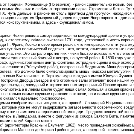
 от Градчан, Холешовице (Holešovice), - район сравнительно новый, без
а самых больших и любимых горожанами парка, Стромовка и Летна. Тут 
НХ. Чуть дальше, в районе не столь приятном для прогулок, находится 
ешовицах находятся Ярмарочный дворец и здание Энергопроекта - две са
тся конструктивизмом, а здесь - функционализмом.
ющаяся Чехия решила самоутвердиться на международной арене и устро
д, к столетнему юбилею выставки 1791 года, устроенной в честь короно
да II. Франц Иосиф в свое время решил, что императорского титула ему
что тут был политический подтекст - что, кстати, отметили местные не
ке участие. Это сыграло против них - чехи быстро доказали, что легко м
или единственный близкий к центру, но пустой район. К 1890 году уже
граф, административный центр, фонтаны, эстрадные сцены и еще около 
мышленности (Průmyslový palác), построенный Бедржихом Мюнцбергером 
железа, что должно было символизировать мощь чешской металлургии. 
 а само Выставиште - в Парк культуры и отдыха имени Юлиуса Фучика. 
"Постройка Дворца съездов и его огромные залы отвечают всем нашим 
 для съездов, заседаний и торжественных мероприятий Правое крыло и з
 библиотека а в левом крыле будет наша самая большая и самая красив
т не только самые крупные пражские выставки, но и самые крупные пра
о оказался идеально приспособлен.
демия изобразительных искусств, а с правой - Лапидарий Национального 
, которые уже не могут выдерживать загазованности современного возду
 кому стоит памятник на одноименной площади. Предшественник той конно
еперь в Лапидарии, вместе с фигурами из собора Святого Вита, памятн
налами статуй Карлова моста.
с" (архитекторы Красны и Бяумелт, 1962), место проведения хоккейных 
 Мэрилина Мэнсона до Бориса Гребенщикова, а перед ней - символическа