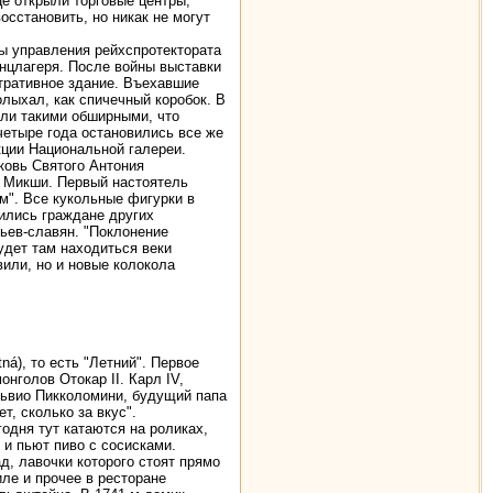
це открыли торговые центры,
осстановить, но никак не могут
ны управления рейхспротектората
онцлагеря. После войны выставки
стративное здание. Въехавшие
олыхал, как спичечный коробок. В
ыли такими обширными, что
 четыре года остановились все же
кции Национальной галереи.
ковь Святого Антония
а Микши. Первый настоятель
м". Все кукольные фигурки в
ились граждане других
ьев-славян. "Поклонение
будет там находиться веки
вили, но и новые колокола
á), то есть "Летний". Первое
нголов Отокар II. Карл IV,
львио Пикколомини, будущий папа
т, сколько за вкус".
одня тут катаются на роликах,
 и пьют пиво с сосисками.
д, лавочки которого стоят прямо
ле и прочее в ресторане