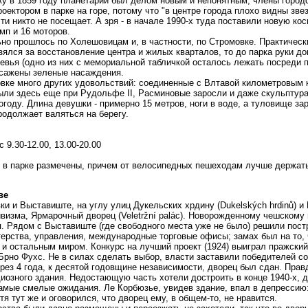
ку в 1859 году планетарий был делом новым и непонятным, члены город
оектором в парке на горе, потому что "в центре города плохо видны зве
ти никто не посещает. А зря - в начале 1990-х туда поставили новую кос
мп и 16 моторов.
но прошлось по Холешовицам и, в частности, по Стромовке. Практически
ялся за восстановление центра и жилых кварталов, то до парка руки до
вья (одно из них с мемориальной табличкой осталось лежать посреди па
ысажены зеленые насаждения.
вке много других удовольствий: соединенные с Влтавой километровым 
ли здесь еще при Рудольфе II, Расминовые заросли и даже скульптур
году. Длина девушки - примерно 15 метров, ноги в воде, а туловище за
родолжает валяться на берегу.
с 9.30-12.00, 13.00-20.00
и в парке размечены, причем от велосипедных пешеходам лучше держат
ве
ки и Выставиште, на углу улиц Дукельских хрдину (Dukelských hrdinů) и В
визма, Ярмарочный дворец (Veletržní palác). Новорожденному чешскому
я. Рядом с Выставиште (где свободного места уже не было) решили пост
ерства, управления, международные торговые офисы; замах был на то,
и остальным миром. Конкурс на лучший проект (1924) выиграл пражский
Брно Фухс. Не в силах сделать выбор, власти заставили победителей с
ерез 4 года, к десятой годовщине независимости, дворец был сдан. Пра
иозного здания. Недостающую часть хотели достроить в конце 1940-х, да
мые смелые ожидания. Ле Корбюзье, увидев здание, впал в депрессию: 
я тут же и оговорился, что дворец ему, в общем-то, не нравится.