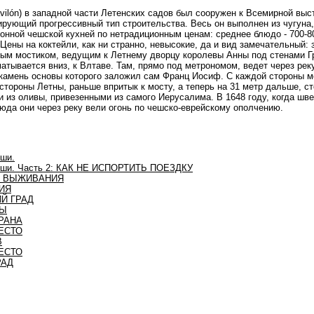
vilón) в западной части Летенских садов был сооружен к Всемирной выст
рующий прогрессивный тип строительства. Весь он выполнен из чугуна,
ионной чешской кухней по нетрадиционным ценам: среднее блюдо - 700-8
 Цены на коктейли, как ни странно, невысокие, да и вид замечательный:
ым мостиком, ведущим к Летнему дворцу королевы Анны под стенами Г
атывается вниз, к Влтаве. Там, прямо под метрономом, ведет через рек
 камень основы которого заложил сам Франц Иосиф. С каждой стороны м
тороны Летны, раньше впритык к мосту, а теперь на 31 метр дальше, с
и из оливы, привезенными из самого Иерусалима. В 1648 году, когда ш
юда они через реку вели огонь по чешско-еврейскому ополчению.
ши.
иши. Часть 2: КАК НЕ ИСПОРТИТЬ ПОЕЗДКУ
ЛА ВЫЖИВАНИЯ
ФИЯ
ИЙ ГРАД
НЫ
ТРАНА
МЕСТО
В
МЕСТО
РАД