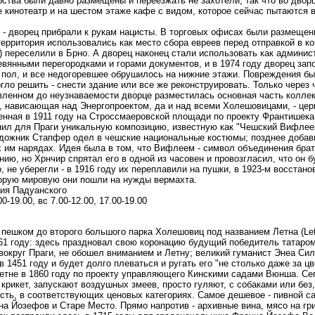
ства были давно размещены и переезжать не захотели, так что во двор
 кинотеатр и на шестом этаже кафе с видом, которое сейчас пытаются в
ь - дворец прибрали к рукам нацисты. В торговых офисах были размеще
ерритория использовались как место сбора евреев перед отправкой в к
9) переселили в Брно. А дворец наконец стали использовать как админи
вянными перегородками и горами документов, и в 1974 году дворец зап
 пол, и все недогоревшее обрушилось на нижние этажи. Повреждения б
гло решить - снести здание или все же реконструировать. Только через
овленном до неузнаваемости дворце разместилась основная часть колле
, нависающая над Энергопроектом, да и над всеми Холешовицами, - цер
роенная в 1911 году на Строссмаеровской площади по проекту Франтишек
нил для Праги уникальную композицию, известную как "Чешский Вифлее
дожник Стапфер одел в чешские национальные костюмы; позднее добав
х им нарядах. Идея была в том, что Вифлеем - символ объединения брат
нию, но Хрнчир спрятал его в одной из часовен и провозгласил, что он 
, не уберегли - в 1916 году их переплавили на пушки, в 1923-м восстано
торую мировую они пошли на нужды вермахта.
ия Падуанского
00-19.00, вс 7.00-12.00, 17.00-19.00
пешком до второго большого парка Холешовиц под названием Летна (Letn
61 году: здесь праздновал свою коронацию будущий победитель татаромо
вокруг Праги, не обошел вниманием и Летну; великий гуманист Энеа Си
в 1451 году и будет долго плеваться и ругать его "не столько даже за цве
етне в 1860 году по проекту управляющего Кинскими садами Вюнша. Сег
 крикет, запускают воздушных змеев, просто гуляют, с собаками или без,
есть, в соответствующих ценовых категориях. Самое дешевое - пивной са
а Йозефов и Старе Место. Прямо напротив - архивные вина, мясо на гри