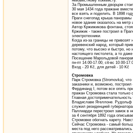
неизвестному хоккеисту.
За Промышленным дворцом стоит 
30 мая 1434 года пражане вмест
все взять и поделить. В 1898 го
Праги снегопад крыша панорамы н
новое здание оказалось на метр
Автор Кржижикова фонтана, стоя
Кржижик - также построил в Пра
электротехники.
Когда из-за границы не привозят
деревенский народ, который прив
потому, что высоко и быстро, но 
настоящего пистолета, а то даже
Посещение Марольдовой панора
пн-пт 14.00-17.00, сб-вс 10.00-17.
Вход - 20 Kč, для детей - 10 Kč
Стромовка
Парк Стромовка (Stromovka), что
заказники и, возможно, построил
Фердинанд I, потом все опять пр
пражан Стромовка стала только с
Главная достопримечательность Ст
Владиславе Ягеллоне. Рудольф I
служил резиденцией губернатора
Паллиарди перестроил замок в не
за 4 сентября 1892 года описыва
Стромовке обогнать карету. Навс
Сейчас Стромовка - самый большо
места под него рассматривались 