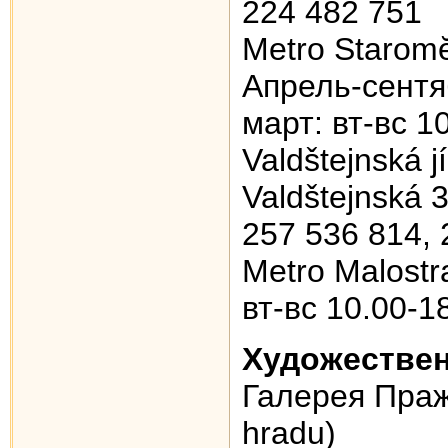
224 482 751
Metro Starom
Апрель-сентяб
март: вт-вс 1
Valdštejnská j
Valdštejnská 3
257 536 814, 
Metro Malostr
вт-вс 10.00-1
Художестве
Галерея Праж
hradu)