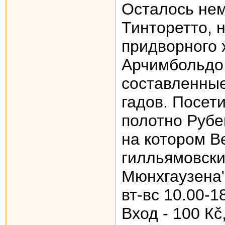
Осталось нем
Тинторетто, 
придворного 
Aрчимбольдо,
составленные
гадов. Посет
полотно Рубе
на котором В
гилльямовски
Мюнхгаузена"
вт-вс 10.00-1
Вход - 100 Кč