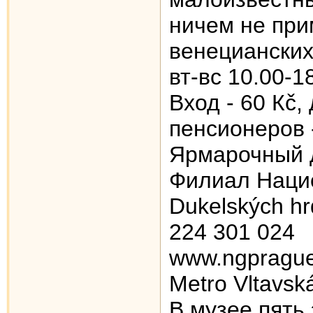
ничем не при
венецианских
вт-вс 10.00-1
Вход - 60 Кč,
пенсионеров 
Ярмарочный дв
Филиал Наци
Dukelských hr
224 301 024
www.ngprague
Metro Vltavsk
В музее пять