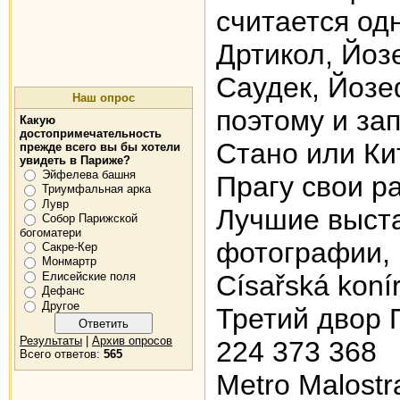
считается од
Дртикол, Йоз
Саудек, Йозе
Наш опрос
поэтому и за
Какую
достопримечательность
Стано или Ки
прежде всего вы бы хотели
увидеть в Париже?
Эйфелева башня
Прагу свои р
Триумфальная арка
Лувр
Лучшие выста
Собор Парижской
богоматери
фотографии, 
Сакре-Кер
Монмартр
Елисейские поля
Císařská koní
Дефанс
Другое
Третий двор 
Результаты
|
Архив опросов
224 373 368
Всего ответов:
565
Metro Malostr