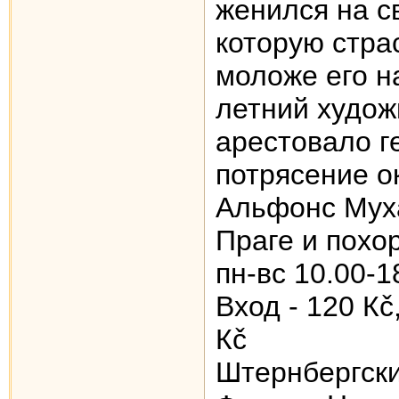
женился на с
которую стра
моложе его на
летний худож
арестовало г
потрясение о
Aльфонс Муха
Праге и похо
пн-вс 10.00-1
Вход - 120 Кč
Кč
Штернбергски