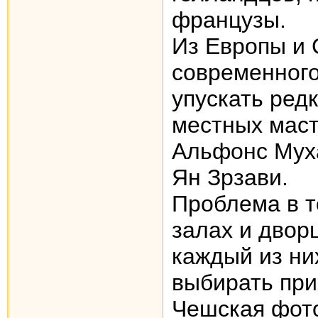
французы.
Из Европы и 
современного 
упускать ред
местных маст
Aльфонс Муха
Ян Зрзави.
Проблема в т
залах и дворц
каждый из ни
выбирать прих
Чешская фото