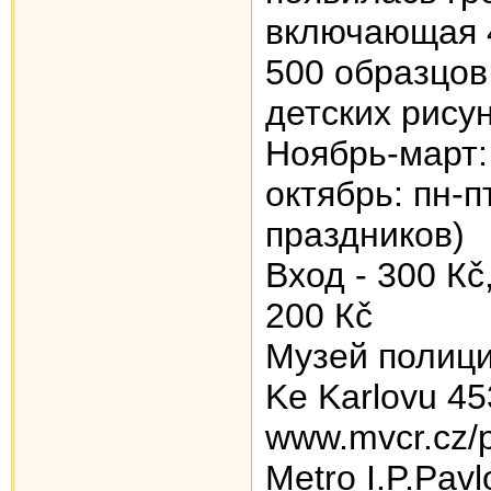
включающая 4
500 образцов 
детских рису
Ноябрь-март: 
октябрь: пн-п
праздников)
Вход - 300 Кč
200 Кč
Музей полиции
Ke Karlovu 45
www.mvcr.cz/p
Меtrо I.P.Pav