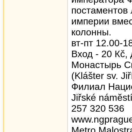
постаментов
империи вмес
колонны.
вт-пт 12.00-1
Вход - 20 Кč,
Монастырь С
(Klášter sv. Jiř
Филиал Наци
Jiřské námĕst
257 320 536
www.ngprague
Metro Malostr