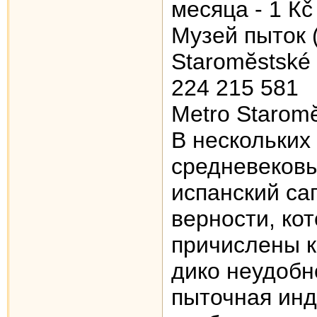
месяца - 1 Кč
Музей пыток (
Staromĕstské 
224 215 581
Metro Starom
В нескольких
средневековы
испанский са
верности, ко
причислены к 
дико неудобн
пыточная инд