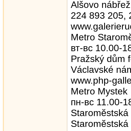
Alšovo nábřež
224 893 205, 
www.galerieru
Metro Starom
вт-вс 10.00-1
Pražský dům f
Václavské nám
www.php-galle
Metro Mуstek
пн-вс 11.00-1
Staromĕstská 
Staromĕstská 