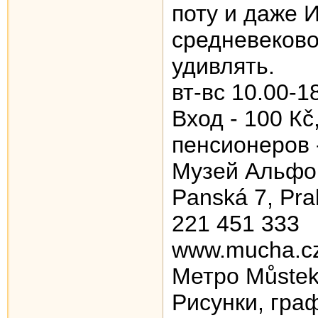
поту и даже 
cредневеково
удивлять.
вт-вс 10.00-1
Вход - 100 Кč
пенсионеров 
Музей Aльфо
Panská 7, Pra
221 451 333
www.mucha.c
Метро Můste
Рисунки, граф