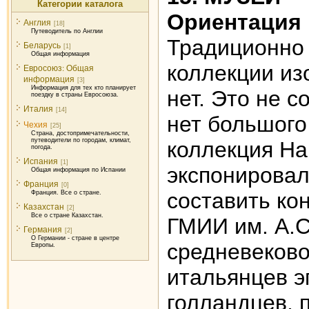
Категории каталога
Ориентация
Англия
[18]
Путеводитель по Англии
Традиционно 
Беларусь
[1]
Общая информация
коллекции из
Евросоюз: Общая
информация
[3]
Информация для тех кто планирует
нет. Это не с
поездку в страны Евросоюза.
Италия
[14]
нет большого
Чехия
[25]
Страна, достопримечательности,
путеводители по городам, климат,
коллекция На
погода.
Испания
[1]
экспонировал
Общая информация по Испании
Франция
[0]
составить ко
Франция. Все о стране.
Казахстан
[2]
Все о стране Казахстан.
ГМИИ им. А.С
Германия
[2]
О Германии - стране в центре
средневеково
Европы.
итальянцев э
голландцев, 