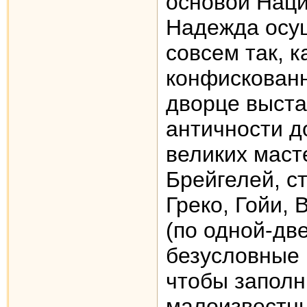
основой Наци
Надежда осущ
совсем так, к
конфискованн
дворце выста
античности до
великих маст
Брейгелей, с
Греко, Гойи,
(по одной-две
безусловные
чтобы заполн
малоизвестны