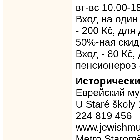
вт-вс 10.00-1
Вход на один 
- 200 Кč, для
50%-ная скид
Вход - 80 Кč,
пенсионеров 
Исторически
Еврейский му
U Staré školy 
224 819 456
www.jewishm
Metro Starom