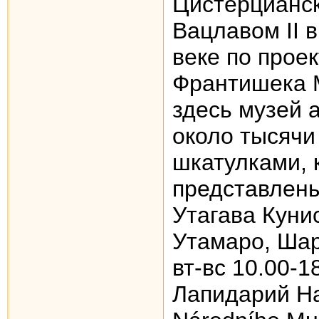
Цистерцианс
Вацлавом II в
веке по прое
Франтишека 
здесь музей а
около тысячи
шкатулками, 
представлены
Утагава Кунис
Утамаро, Шар
вт-вс 10.00-1
Лапидарий На