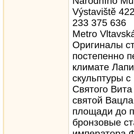
Národního Mu
Výstavištĕ 42
233 375 636
Metro Vltavsk
Оригиналы ст
постепенно 
климате Лапи
скульптуры с
Святого Вита
святой Вацла
площади до п
бронзовые ст
императора Ф