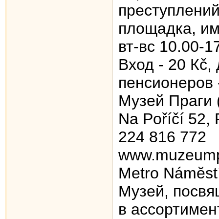
преступлений
площадка, им
вт-вс 10.00-1
Вход - 20 Кč,
пенсионеров 
Музей Праги 
Na Poříčí 52,
224 816 772
www.muzeump
Metro Námĕstí
Музей, посвя
в ассортимен