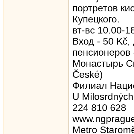
портретов ки
Купецкого.
вт-вс 10.00-1
Вход - 50 Kč,
пенсионеров 
Монастырь Св
České)
Филиал Наци
U Milosrdných
224 810 628
www.ngprague
Metro Staromĕ