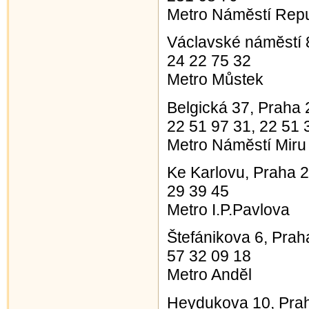
Metro Námĕstí Repu
Václavské námĕstí 
24 22 75 32
Metro Můstek
Belgická 37, Praha 
22 51 97 31, 22 51 
Metro Námĕstí Miru
Ke Karlovu, Praha 2
29 39 45
Metro I.P.Pavlova
Štefánikova 6, Prah
57 32 09 18
Metro Andĕl
Heydukova 10, Pra