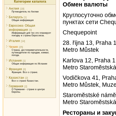
Категории каталога
Обмен валюты
Англия
[18]
Путеводитель по Англии
Круглосуточно обм
Беларусь
[1]
пунктах сети Chequ
Общая информация
Евросоюз: Общая
информация
[3]
Chequepoint
Информация для тех кто планирует
поездку в страны Евросоюза.
Италия
28. října 13, Praha 
[14]
Чехия
[25]
Metro Můstek
Страна, достопримечательности,
путеводители по городам, климат,
погода.
Karlova 12, Praha 1
Испания
[1]
Общая информация по Испании
Metro Staromĕstsk
Франция
[0]
Франция. Все о стране.
Vodičkova 41, Prah
Казахстан
[2]
Все о стране Казахстан.
Metro Můstek, Muz
Германия
[2]
О Германии - стране в центре
Европы.
Staromĕstské námĕs
Metro Staromĕstsk
Рестораны и зак