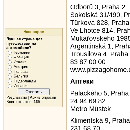
Odborů 3, Praha 2
Sokolská 31/490, P
Türkova 828, Praha
Ve Lhotce 814, Pra
Наш опрос
Mukařovského 1985
Лучшая страна для
путешествия на
Argentinská 1, Prah
автомобиле?
Германия
Trousilova 4, Praha
Франция
83 87 00 00
Италия
Австрия
www.pizzagohome.
Польша
Бельгия
Аптеки
Нидерланды
Испания
Palackého 5, Praha
Результаты
|
Архив опросов
24 94 69 82
Всего ответов:
165
Metro Můstek
Klimentská 9, Praha
231 68 70